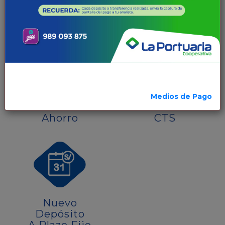
Créditos
Crédito
De Consumo
MYPE
Medios de Pago
Cuenta
Cuenta
Ahorro
CTS
Nuevo
Depósito